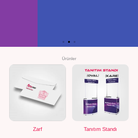
Ürünler
Slide 2 Heading
Lorem ipsum dolor sit amet
consectetur adipiscing elit dolor
Zarf
Tanıtım Standı
Click Here